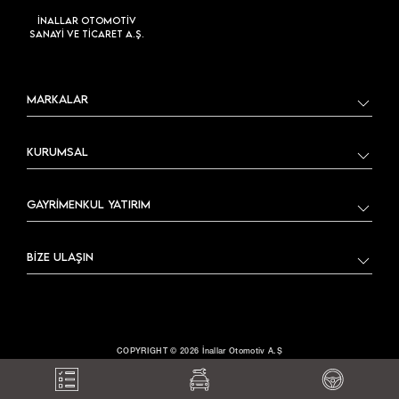
İNALLAR OTOMOTİV
SANAYİ VE TİCARET A.Ş.
MARKALAR
KURUMSAL
GAYRİMENKUL YATIRIM
BİZE ULAŞIN
COPYRIGHT © 2026 İnallar Otomotiv A.Ş