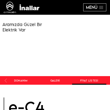
MENÜ
Aramızda Güzel Bir
Elektrik Var
R
DONANIM
GALERI
FIYAT LISTESI
e-C4