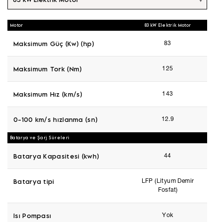
Motor
83 kW Elektrik Motor
Maksimum Güç (Kw) (hp)
83
Maksimum Tork (Nm)
125
Maksimum Hız (km/s)
143
0-100 km/s hızlanma (sn)
12.9
Batarya ve Şarj Süreleri
Batarya Kapasitesi (kwh)
44
Batarya tipi
LFP (Lityum Demir
Fosfat)
Isı Pompası
Yok