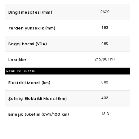
Dingil mesafesi (mm)
2670
Yerden yükseklik (mm)
193
Bagaj hacmi (VDA)
460
Lastikler
215/60 R17
Menzil ve Tüketim
Elektrikli Menzil (km)
303
Şehiriçi Elektrikli Menzil (km)
433
Birleşik tüketim (kWh/100 km)
18.3