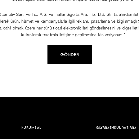
Otomotiv San. ve Tic. A.Ş. ve İnallar Sigorta Ara. Hiz. Ltd. Şti. tarafından ileti
lerek ürün, hizmet ve kampanyalarla ilgili reklam, pazarlama ve bilgi amaç
 dahil olmak üzere her türlü ticari elektronik ileti gönderilmesini ve diğer ileti
kullanılarak tarafımla iletişime geçilmesine izin veriyorum."
GÖNDER
KURUMSAL
GAYRİMENKUL YATIRIM