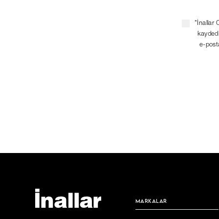
"İnallar 
kaydedi
e-posta
MARKALAR