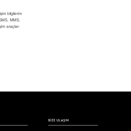
şim bilgilerim
lı SMS, MMS,
şim araçları
BİZE ULAŞIN