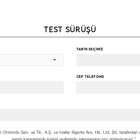
TEST SÜRÜŞÜ
TARİH SEÇİNİZ
CEP TELEFONU
ar Otomotiv San. ve Tic. A.Ş. ve İnallar Sigorta Ara. Hiz. Ltd. Şti. tarafından
metni kapsamında kişisel verilerimin işlenmesine rıza gösteriyorum."