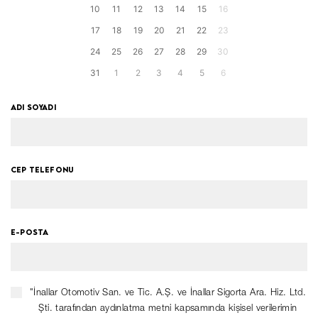
10
11
12
13
14
15
16
17
18
19
20
21
22
23
24
25
26
27
28
29
30
31
1
2
3
4
5
6
ADI SOYADI
CEP TELEFONU
E-POSTA
"İnallar Otomotiv San. ve Tic. A.Ş. ve İnallar Sigorta Ara. Hiz. Ltd.
Şti. tarafından aydınlatma metni kapsamında kişisel verilerimin