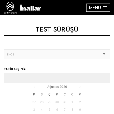
MENÜ
TEST SÜRÜŞÜ
TARİH SEÇİNİZ
‹
›
Ağustos 2026
P
S
Ç
P
C
C
P
27
28
29
30
31
1
2
3
4
5
6
7
8
9