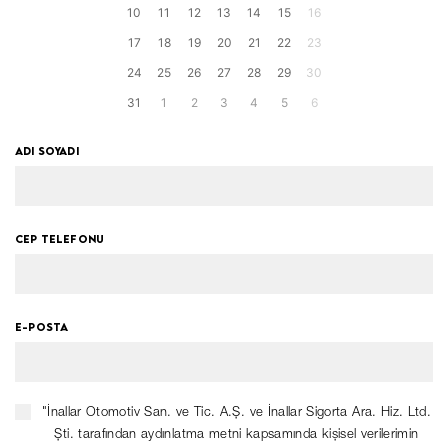
10
11
12
13
14
15
16
17
18
19
20
21
22
23
24
25
26
27
28
29
30
31
1
2
3
4
5
6
ADI SOYADI
CEP TELEFONU
E-POSTA
"İnallar Otomotiv San. ve Tic. A.Ş. ve İnallar Sigorta Ara. Hiz. Ltd.
Şti. tarafından aydınlatma metni kapsamında kişisel verilerimin