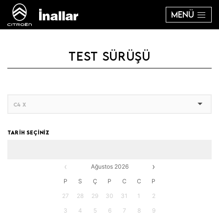
MENÜ
TEST SÜRÜŞÜ
TARİH SEÇİNİZ
‹
›
Ağustos 2026
P
S
Ç
P
C
C
P
27
28
29
30
31
1
2
3
4
5
6
7
8
9